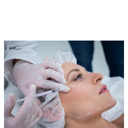
Оставить заявку
Нажимая на кнопку, вы соглашаетесь с
политикой
конфиденцильности и пользовательским
соглашением
Контакты
+7 (343) 257-93-98
magnolia-clinic@mail.ru
Записаться в клинику