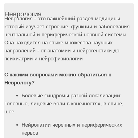
психиатрии и нейрофизиологии
С какими вопросами можно обратиться к
Неврологу?
Болевые синдромы разной локализации:
Головные, лицевые боли в конечностях, в спине,
шее
Нейропатии черепных и периферических
нервов
Головокружения
Нарушения сна
Утомляемость, снижение концентрации
внимания
Все про мигрень
Неврологические заболевания могут возникнуть в
любом возрасте - от рождения до глубокой
старости. Они бывают врожденными,
наследственными или приобретенными из-за травм,
инфекций, хронических стрессов или других
факторов.