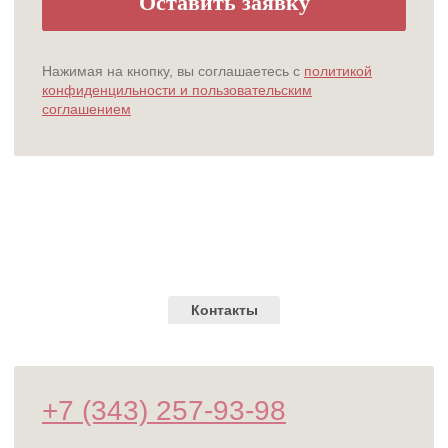
Главная
О нас
Услуги
Специалисты
Прайс
Акции
Контакты
Политика конфиденциальности
Обработка персональных данных
ИНН 6671173725 / ОГРН 1056604072073
«ООО» Магнолия | Все права защищены
Данный сайт носит информационный характер и не является публичной офертой,
определяемой положениями Статьи 437 (2) ГК РФ.
Разработка сайта