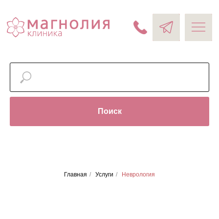
Поиск
Неврология
Главная
/
Услуги
/
Неврология
Неврология - это важнейший раздел медицины,
который изучает строение, функции и заболевания
центральной и периферической нервной системы.
Она находится на стыке множества научных
направлений - от анатомии и нейрогенетики до