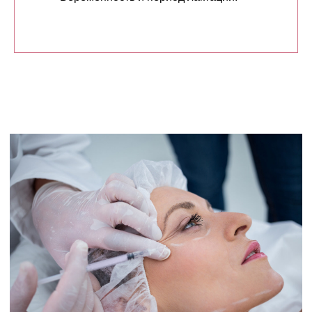
Контакты
+7 (343) 257-93-98
magnolia-clinic@mail.ru
Записаться в клинику
Адрес: г. Екатеринбург, Большакова 61
Часы работы: Ежедневно с 9:00 до 20:00
Отделение косметологии: