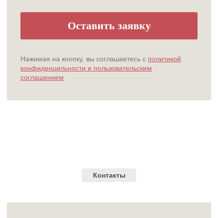
Главная
О нас
Услуги
Специалисты
Прайс
Акции
Контакты
Политика конфиденциальности
Обработка персональных данных
ИНН 6671173725 / ОГРН 1056604072073
«ООО» Магнолия | Все права защищены
Данный сайт носит информационный характер и не является публичной офертой,
определяемой положениями Статьи 437 (2) ГК РФ.
Разработка сайта