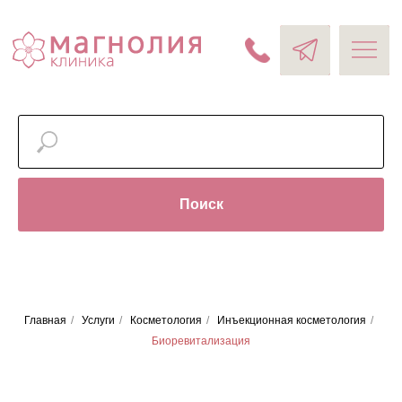
Поиск
Главная
/
Услуги
/
Косметология
/
Инъекционная косметология
/
Биоревитализация
Биоревитализация
Биоревитализация — эффективная методика
для профилактики и коррекции возрастных