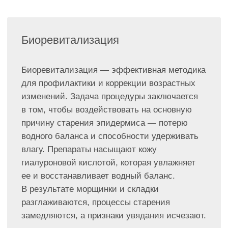
изменений. Задача процедуры заключается
в том, чтобы воздействовать на основную
причину старения эпидермиса — потерю
водного баланса и способности удерживать
влагу. Препараты насыщают кожу
гиалуроновой кислотой, которая увлажняет
ее и восстанавливает водный баланс.
В результате морщинки и складки
разглаживаются, процессы старения
замедляются, а признаки увядания исчезают.
Видимый эффект наступает через 10−14 дней
после процедуры, является накопительным
и максимально результативным при
прохождении терапевтического курса
(назначается врачом в зависимости
от физиологических особенностей
и показаний). Эстетический эффект
от процедуры может варьироваться от 3 до 6
месяцев.