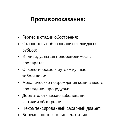
Противопоказания:
Оставьте заявку на
консультацию
Герпес в стадии обострения;
Склонность к образованию келоидных
рубцов;
Индивидуальная непереводимость
препарата;
Онкологические и аутоиммунные
+7
заболевания;
Механические повреждения кожи в месте
проведения процедуры;
Оставить заявку
Дерматологические заболевания
в стадии обострения;
Нажимая на кнопку, вы соглашаетесь с
политикой
Некомпенсированный сахарный диабет;
конфиденцильности и пользовательским
соглашением
Беременность и период лактации.