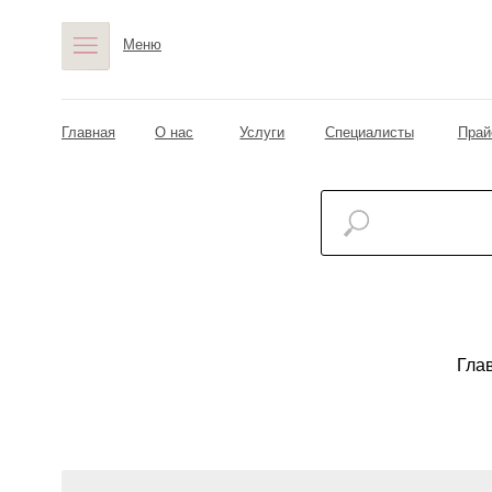
Меню
Главная
О нас
Услуги
Специалисты
Прайс
А
Гла
Абдоминопластика