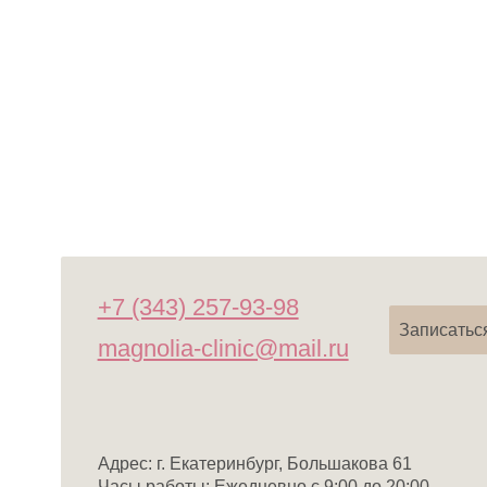
Адрес: г. Екатеринбург, Большакова 61
Часы работы: Ежедневно с 9:00 до 20:00
Отделение косметологии:
+7 (953)-00-19-115
Отделение гинекологии:
+7 (952)-132-36-79
Менеджер пластической хирургии:
+ 7 (995) 677-81-82
время работы пн—пт с 10.00 до 19.00
Главная
О нас
Услуги
Специалисты
Прайс
Акции
Конт
Данный сайт носит информационный характер и не является публичной офертой, определяемой положе