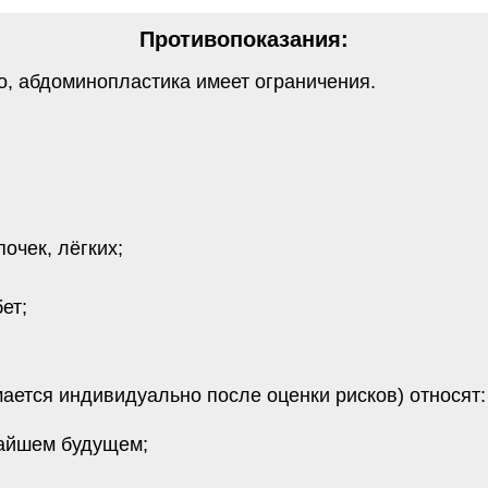
лёгких;
индивидуально после оценки рисков) относят:
 будущем;
ов;
расстройства;
бор анамнеза, назначит необходимые обследования (анали
диолога при необходимости), чтобы объективно оценить ри