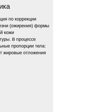
 коррекции
(ожирения) формы
и
В процессе
ропорции тела:
ровые отложения