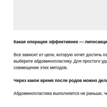
Какая операция эффективнее — липосакция или
Все зависит от цели, которую хочет достичь пациен
выберите абдоминопластику. Для простого удаления
совмещение этих методов.
Через какое время после родов можно делать п
Абдоминопластика выполняется не раньше, чем чер
Как и любое хирургическое вмешательство, абд
К
абсолютным
относят:
беременность и лактацию;