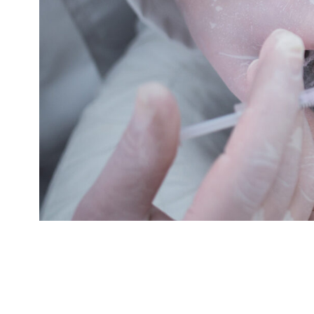
+7 (343) 257-93-98
Записаться в кли
magnolia-clinic@mail.ru