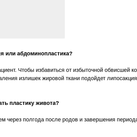
 абдоминопластика?
т. Чтобы избавиться от избыточной обвисшей кожи после р
 излишек жировой ткани подойдет липосакция. Достичь яр
ластику живота?
ез полгода после родов и завершения периода лактации.
Противопоказания:
оминопластика имеет ограничения.