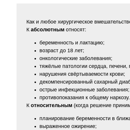
возраст до 18 лет;
онкологические заболевания;
тяжёлые патологии сердца, печени, почек, 
нарушения свёртываемости крови;
декомпенсированный сахарный диабет;
острые инфекционные заболевания;
противопоказания к общему наркозу.
К
относительным
(когда решение принимается 
планирование беременности в ближайшем
выраженное ожирение;
склонность к образованию келоидных рубц
аутоиммунные или серьёзные психические 
недавние травмы живота.
Перед операцией хирург проведёт детальный с
специалистов — терапевта, эндокринолога, кар
решение.